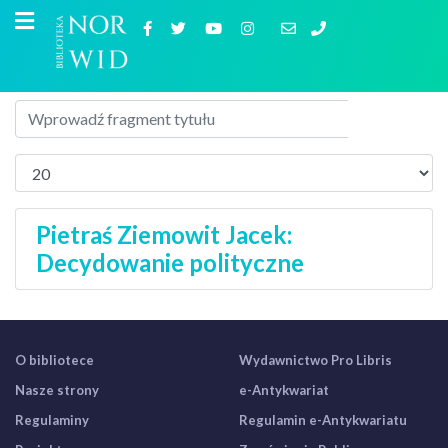
Pietraś Ziemowit Jacek:
Decydowanie polityczne
O bibliotece
Wydawnictwo Pro Libris
Nasze strony
e-Antykwariat
Regulaminy
Regulamin e-Antykwariatu