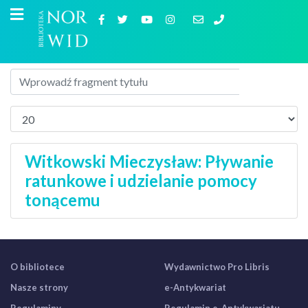
Witkowski Mieczysław: Pływanie
ratunkowe i udzielanie pomocy
tonącemu
O bibliotece
Wydawnictwo Pro Libris
Nasze strony
e-Antykwariat