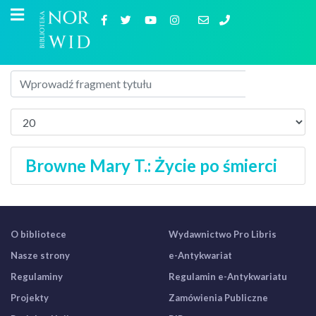
Browne Mary T.: Życie po śmierci
O bibliotece
Wydawnictwo Pro Libris
Nasze strony
e-Antykwariat
Regulaminy
Regulamin e-Antykwariatu
Projekty
Zamówienia Publiczne