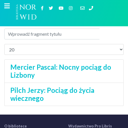
Mercier Pascal: Nocny pociąg do
Lizbony
Pilch Jerzy: Pociąg do życia
wiecznego
O bibliotece
Wydawnictwo Pro Libris