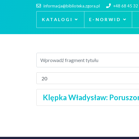
informacja@biblioteka.zgora.pl
+48 68 45 32
KATALOGI
E-NORWID
Klępka Władysław: Poruszon