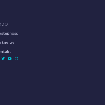
ODO
stępność
rtnerzy
ntakt