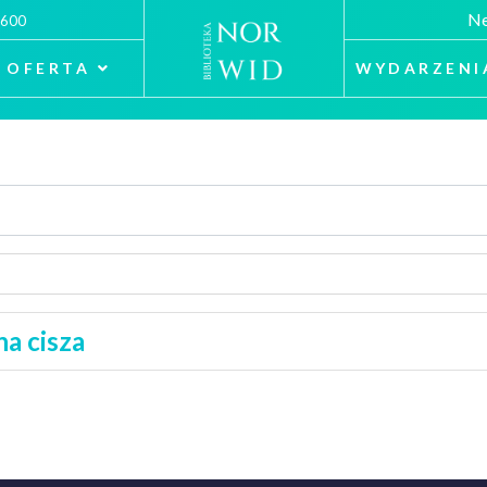
Ne
 600
OFERTA
WYDARZENI
a cisza