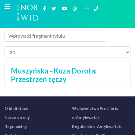
Muszyńska - Koza Dorota:
Przestrzeń tęczy
O bibliotece
Wydawnictwo Pro Libris
Nasze strony
e-Antykwariat
Regulaminy
Regulamin e-Antykwariatu