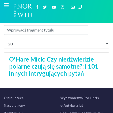
O'Hare Mick: Czy niedźwiedzie
polarne czują się samotne?: i 101
innych intrygujących pytań
O bibliotece
Wydawnictwo Pro Libris
Nasze strony
e-Antykwariat