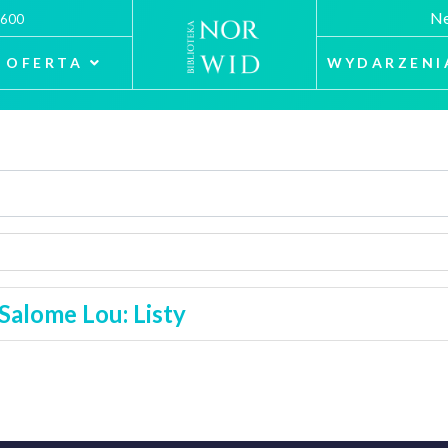
Ne
 600
OFERTA
WYDARZENI
Salome Lou: Listy