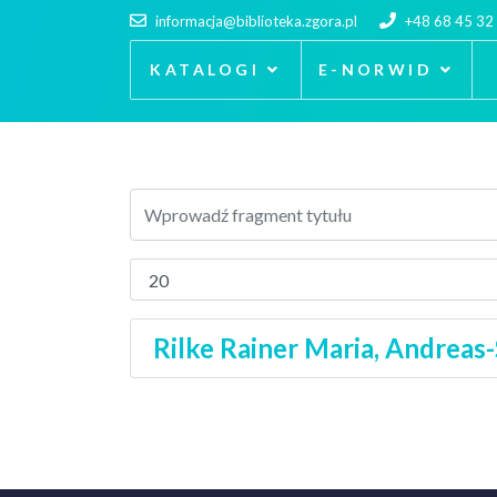
informacja@biblioteka.zgora.pl
+48 68 45 32
KATALOGI
E-NORWID
Rilke Rainer Maria, Andreas-