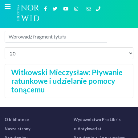
Witkowski Mieczysław: Pływanie
ratunkowe i udzielanie pomocy
tonącemu
O bibliotece
Wydawnictwo Pro Libris
Nasze strony
e-Antykwariat