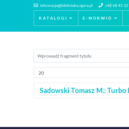
informacja@biblioteka.zgora.pl
+48 68 45 32
KATALOGI
E-NORWID
Sadowski Tomasz M.: Turbo P