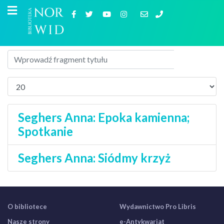
Seghers Anna: Epoka kamienna;
Spotkanie
Seghers Anna: Siódmy krzyż
O bibliotece
Wydawnictwo Pro Libris
Nasze strony
e-Antykwariat