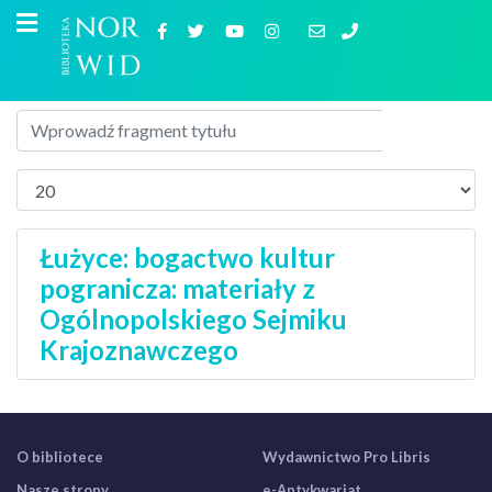
Łużyce: bogactwo kultur
pogranicza: materiały z
Ogólnopolskiego Sejmiku
Krajoznawczego
O bibliotece
Wydawnictwo Pro Libris
Nasze strony
e-Antykwariat