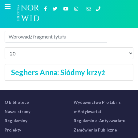
Seghers Anna: Siódmy krzyż
O bibliotece
Wydawnictwo Pro Libris
Nasze strony
e-Antykwariat
Regulaminy
Regulamin e-Antykwariatu
Projekty
Zamówienia Publiczne