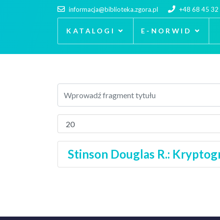
informacja@biblioteka.zgora.pl
+48 68 45 32
KATALOGI
E-NORWID
Stinson Douglas R.: Kryptogr