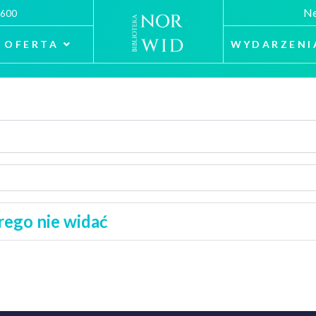
Ne
 600
OFERTA
WYDARZENI
rego nie widać