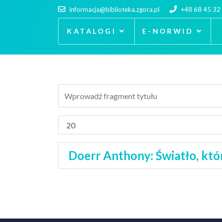
informacja@biblioteka.zgora.pl
+48 68 45 32
KATALOGI
E-NORWID
Doerr Anthony: Światło, któ