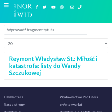
Reymont Władysław St.: Miłość i
katastrofa: listy do Wandy
Szczukowej
O bibliotece
Wydawnictwo Pro Libris
Nasze strony
e-Antykwariat