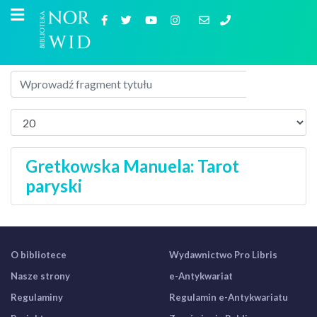
Gretkowska Manuela: Tarot
paryski
O bibliotece
Wydawnictwo Pro Libris
Nasze strony
e-Antykwariat
Regulaminy
Regulamin e-Antykwariatu