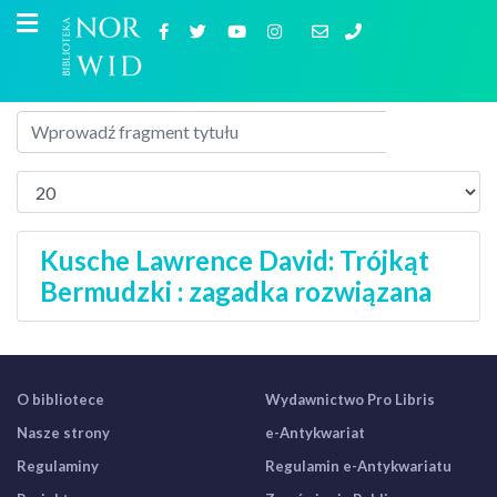
Kusche Lawrence David: Trójkąt
Bermudzki : zagadka rozwiązana
O bibliotece
Wydawnictwo Pro Libris
Nasze strony
e-Antykwariat
Regulaminy
Regulamin e-Antykwariatu