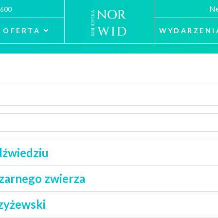
Ne
 600
OFERTA
WYDARZENI
dźwiedziu
czarnego zwierza
Czyżewski