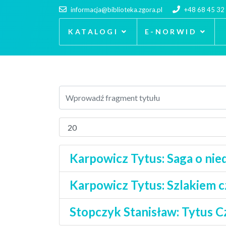
informacja@biblioteka.zgora.pl
+48 68 45 32
KATALOGI
E-NORWID
Karpowicz Tytus: Saga o nie
Karpowicz Tytus: Szlakiem 
Stopczyk Stanisław: Tytus 