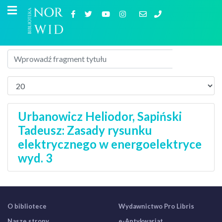
Urbanowicz Heliodor, Sapiński
Tadeusz: Zasady rysunku
elektrycznego w energoelektryce
wyd. 3
O bibliotece
Wydawnictwo Pro Libris
Nasze strony
e-Antykwariat