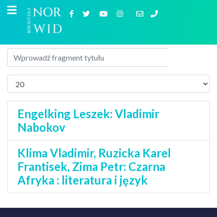
Engelking Leszek: Vladimir
Nabokov
Klima Vladimir, Ruzicka Karel
Frantisek, Zima Petr: Czarna
Afryka : literatura i język