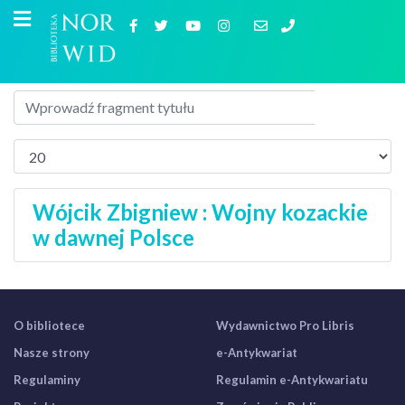
Wójcik Zbigniew : Wojny kozackie
w dawnej Polsce
O bibliotece
Wydawnictwo Pro Libris
Nasze strony
e-Antykwariat
Regulaminy
Regulamin e-Antykwariatu