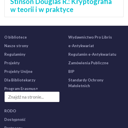
Stinson Douglas R.: Kryptografia
w teorii i w praktyce
O bibliotece
Wydawnictwo Pro Libris
Nasze strony
e-Antykwariat
Regulaminy
Regulamin e-Antykwariatu
Projekty
Zamówienia Publiczne
Projekty Unijne
BIP
Dla Bibliotekarzy
Standardy Ochrony
Małoletnich
Program Erasmus+
RODO
Dostępność