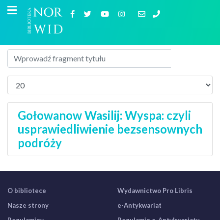
Gołowanow Wasilij: Wyspa: czyli
usprawiedliwienie bezsensownych
podróży
O bibliotece
Wydawnictwo Pro Libris
Nasze strony
e-Antykwariat