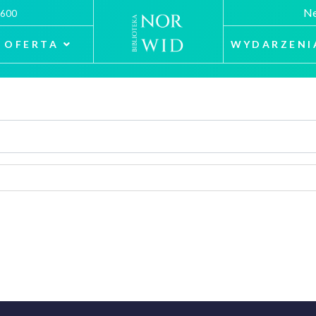
Ne
 600
OFERTA
WYDARZENI