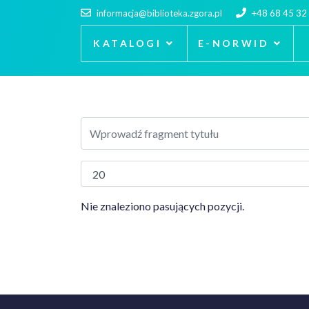
informacja@biblioteka.zgora.pl
+48 68 45 32
KATALOGI
E-NORWID
Nie znaleziono pasujących pozycji.