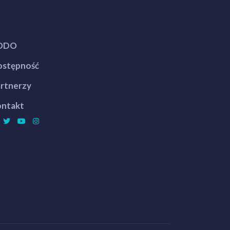
ODO
stępność
rtnerzy
ntakt