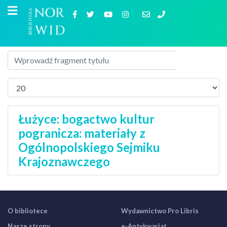
Łużyce: bogactwo kultur
pogranicza: materiały z
Ogólnopolskiego Sejmiku
Krajoznawczego
O bibliotece
Wydawnictwo Pro Libris
Nasze strony
e-Antykwariat