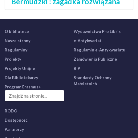
Bermudzki : zagadka rozwiązana
O bibliotece
Wydawnictwo Pro Libris
Nasze strony
e-Antykwariat
Regulaminy
Regulamin e-Antykwariatu
Projekty
Zamówienia Publiczne
Projekty Unijne
BIP
Dla Bibliotekarzy
Standardy Ochrony
Małoletnich
Program Erasmus+
RODO
Dostępność
Partnerzy