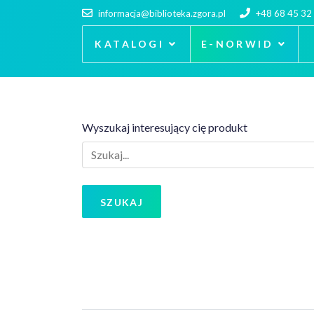
informacja@biblioteka.zgora.pl
+48 68 45 32
KATALOGI
E-NORWID
Wyszukaj interesujący cię produkt
SZUKAJ