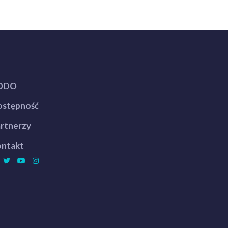
ODO
stępność
rtnerzy
ntakt