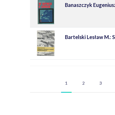
Banaszczyk Eugeniusz
Bartelski Lesław M.: 
1
2
3