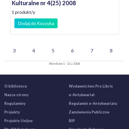
Kulturalne nr 4(25) 2008
1 produkt/y
Dodaj do Koszyka
3
4
5
6
7
8
Wyników 1 - 21 z 2006
O bibliotece
Wydawnictwo Pro Libris
Nasze strony
e-Antykwariat
Regulaminy
Regulamin e-Antykwariatu
Projekty
Zamówienia Publiczne
Projekty Unijne
BIP