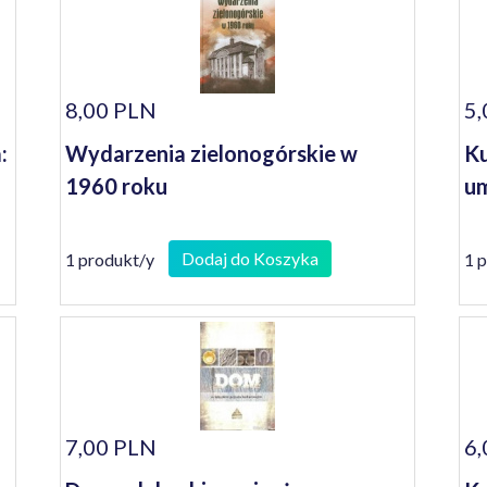
8,00 PLN
5,
:
Wydarzenia zielonogórskie w
Ku
1960 roku
um
Dodaj do Koszyka
1 produkt/y
1 
7,00 PLN
6,