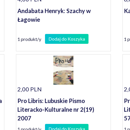
Andabata Henryk: Szachy w
Ka
Łagowie
Dodaj do Koszyka
1 produkt/y
1 
2,00 PLN
2,
a
Pro Libris: Lubuskie Pismo
Pr
Literacko-Kulturalne nr 2(19)
Li
2007
57
Dodaj do Koszyka
1 produkt/y
1 