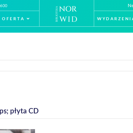
Ne
 600
OFERTA
WYDARZENI
ips; płyta CD