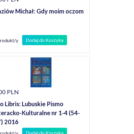
ziów Michał: Gdy moim oczom
Dodaj do Koszyka
produkt/y
00 PLN
o Libris: Lubuskie Pismo
teracko-Kulturalne nr 1-4 (54-
) 2016
Dodaj do Koszyka
produkt/y