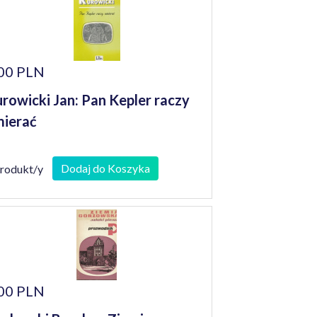
00 PLN
rowicki Jan: Pan Kepler raczy
ierać
Dodaj do Koszyka
produkt/y
00 PLN