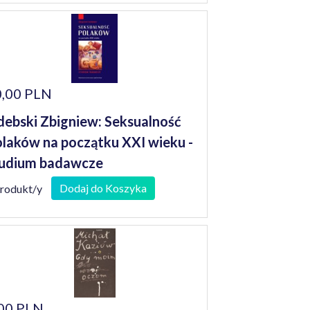
,00 PLN
debski Zbigniew: Seksualność
laków na początku XXI wieku -
udium badawcze
Dodaj do Koszyka
produkt/y
00 PLN