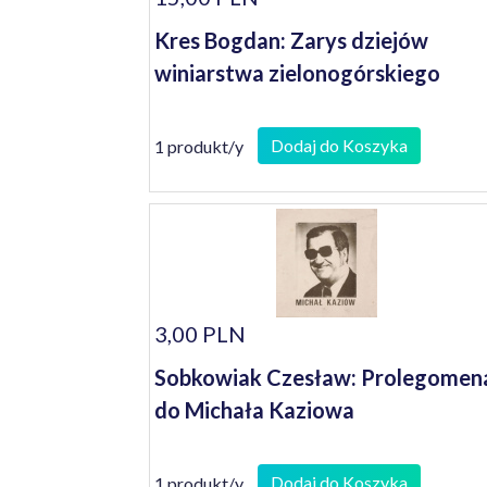
Kres Bogdan: Zarys dziejów
winiarstwa zielonogórskiego
Dodaj do Koszyka
1 produkt/y
3,00 PLN
Sobkowiak Czesław: Prolegomen
do Michała Kaziowa
Dodaj do Koszyka
1 produkt/y