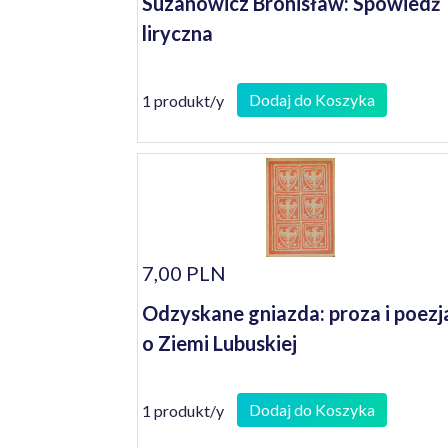
Suzanowicz Bronisław: Spowiedź
liryczna
Dodaj do Koszyka
1 produkt/y
7,00 PLN
Odzyskane gniazda: proza i poezj
o Ziemi Lubuskiej
Dodaj do Koszyka
1 produkt/y