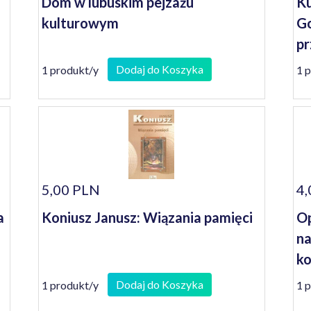
Dom w lubuskim pejzażu
Ku
kulturowym
Go
pr
Dodaj do Koszyka
1 produkt/y
1 
5,00 PLN
4,
a
Koniusz Janusz: Wiązania pamięci
Op
na
ko
se
Dodaj do Koszyka
1 produkt/y
1 