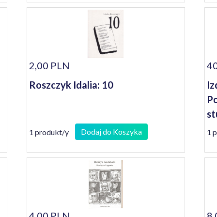
2,00 PLN
40
Roszczyk Idalia: 10
Iz
Po
st
Dodaj do Koszyka
1 produkt/y
1 
4,00 PLN
8,