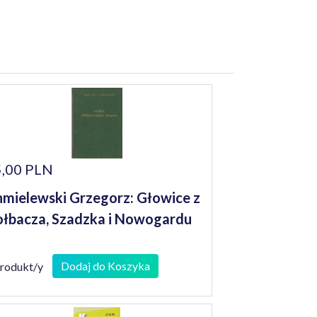
,00 PLN
mielewski Grzegorz: Głowice z
łbacza, Szadzka i Nowogardu
Dodaj do Koszyka
produkt/y