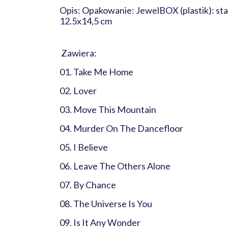
Opis: Opakowanie: JewelBOX (plastik): stan
12.5x14,5 cm
Zawiera:
01. Take Me Home
02. Lover
03. Move This Mountain
04. Murder On The Dancefloor
05. I Believe
06. Leave The Others Alone
07. By Chance
08. The Universe Is You
09. Is It Any Wonder