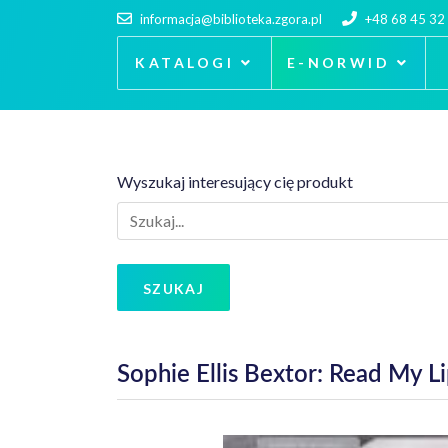
informacja@biblioteka.zgora.pl
+48 68 45 32
KATALOGI
E-NORWID
Wyszukaj interesujący cię produkt
SZUKAJ
Sophie Ellis Bextor: Read My L