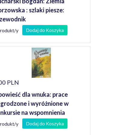
charski Bogdan: Ziemia
rzowska : szlaki piesze:
zewodnik
Dodaj do Koszyka
produkt/y
00 PLN
owieść dla wnuka: prace
grodzone i wyróżnione w
nkursie na wspomnienia
niorów
Dodaj do Koszyka
produkt/y