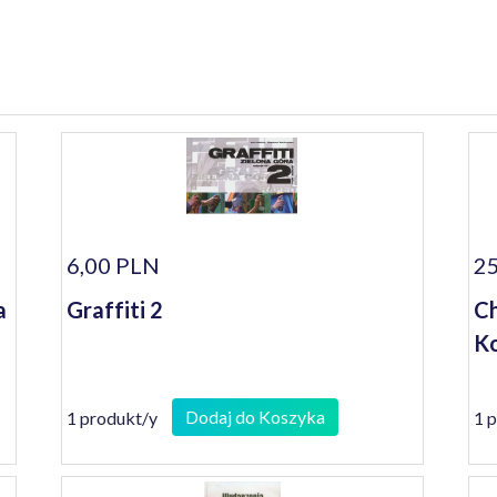
6,00 PLN
25
a
Graffiti 2
Ch
Ko
Dodaj do Koszyka
1 produkt/y
1 