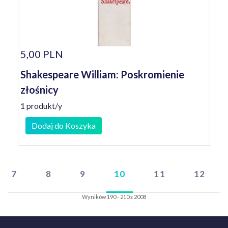
5,00 PLN
Shakespeare William: Poskromienie
złośnicy
1 produkt/y
Dodaj do Koszyka
7
8
9
10
11
12
Wyników 190 - 210 z 2008