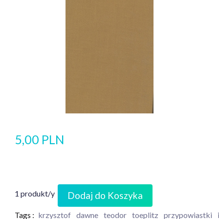
5,00 PLN
1 produkt/y
Dodaj do Koszyka
Tags :
krzysztof
dawne
teodor
toeplitz
przypowiastki