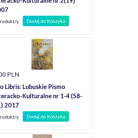
teracko-Kulturalne nr 2(19)
007
Dodaj do Koszyka
produkt/y
00 PLN
o Libris: Lubuskie Pismo
teracko-Kulturalne nr 1-4 (58-
) 2017
Dodaj do Koszyka
produkt/y