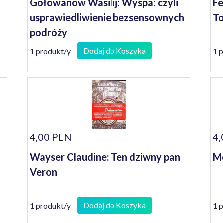
Gołowanow Wasilij: Wyspa: czyli
Fe
usprawiedliwienie bezsensownych
To
podróży
Dodaj do Koszyka
1 produkt/y
1 
4,00 PLN
4,
Wayser Claudine: Ten dziwny pan
Mo
Veron
Dodaj do Koszyka
1 produkt/y
1 