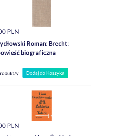
00 PLN
ydłowski Roman: Brecht:
owieść biograficzna
Dodaj do Koszyka
produkt/y
00 PLN