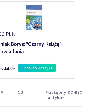
00 PLN
lniak Borys: "Czarny Książę":
owiadania
Dodaj do Koszyka
produkt/y
9
10
Następny
KONIEC
artykuł