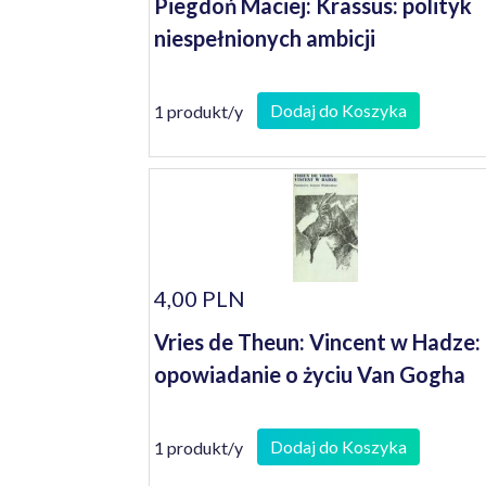
Piegdoń Maciej: Krassus: polityk
niespełnionych ambicji
Dodaj do Koszyka
1 produkt/y
4,00 PLN
Vries de Theun: Vincent w Hadze:
opowiadanie o życiu Van Gogha
Dodaj do Koszyka
1 produkt/y