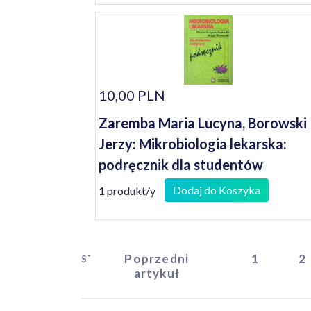
10,00 PLN
Zaremba Maria Lucyna, Borowski
Jerzy: Mikrobiologia lekarska:
podręcznik dla studentów
medycyny
Dodaj do Koszyka
1 produkt/y
Poprzedni
1
2
START
artykuł