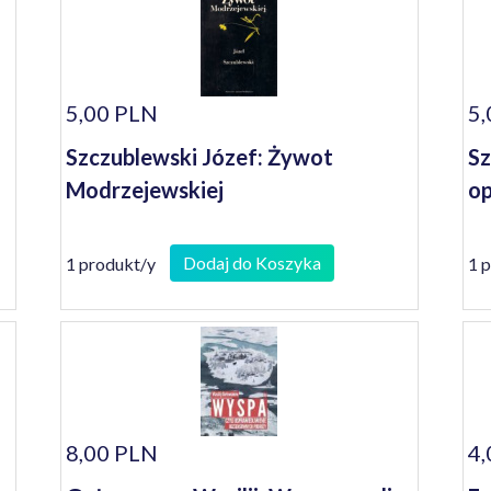
5,00 PLN
5,
Szczublewski Józef: Żywot
Sz
Modrzejewskiej
op
Dodaj do Koszyka
1 produkt/y
1 
8,00 PLN
4,