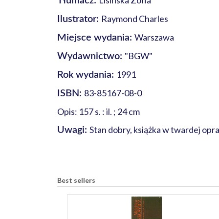
Lisińska Zofia
Tłumacz:
Raymond Charles
Ilustrator:
Warszawa
Miejsce wydania:
"BGW"
Wydawnictwo:
1991
Rok wydania:
83-85167-08-0
ISBN:
Opis: 157 s. : il. ; 24 cm
Stan dobry, książka w twardej op
Uwagi:
Best sellers