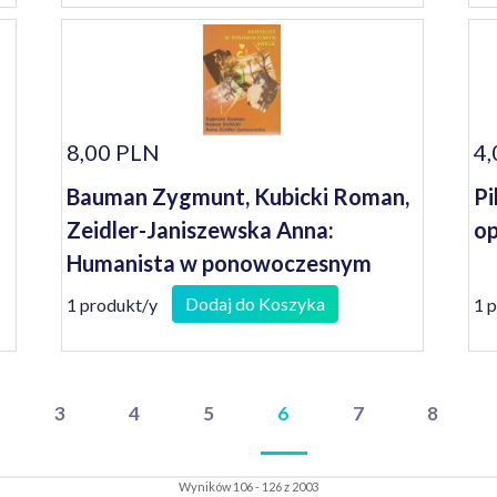
8,00 PLN
4,
Bauman Zygmunt, Kubicki Roman,
Pi
Zeidler-Janiszewska Anna:
op
Humanista w ponowoczesnym
świecie
Dodaj do Koszyka
1 produkt/y
1 
3
4
5
6
7
8
Wyników 106 - 126 z 2003