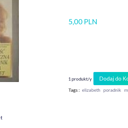
5,00 PLN
Dodaj do K
1 produkt/y
Tags :
elizabeth
poradnik
m
et