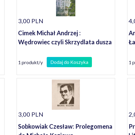
3,00 PLN
4,
Cimek Michał Andrzej :
An
Wędrowiec czyli Skrzydlata dusza
Ł
Dodaj do Koszyka
1 produkt/y
1 
3,00 PLN
2,
Sobkowiak Czesław: Prolegomena
Pr