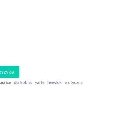
oszyka
aurice
dla kobiet
yaffe
fenwick
erotyczna