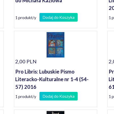
do Michała Kaziowa
Li
2
Dodaj do Koszyka
1 produkt/y
1 
2,00 PLN
2,
Pro Libris: Lubuskie Pismo
Pr
Literacko-Kulturalne nr 1-4 (54-
Li
57) 2016
61
Dodaj do Koszyka
1 produkt/y
1 