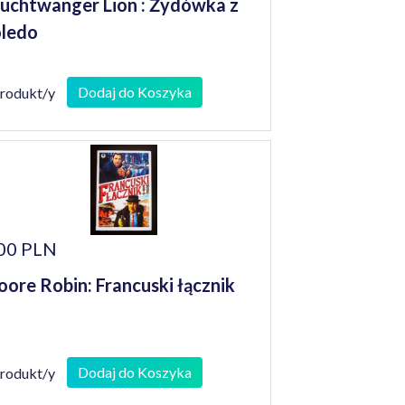
uchtwanger Lion : Żydówka z
ledo
Dodaj do Koszyka
produkt/y
00 PLN
ore Robin: Francuski łącznik
Dodaj do Koszyka
produkt/y