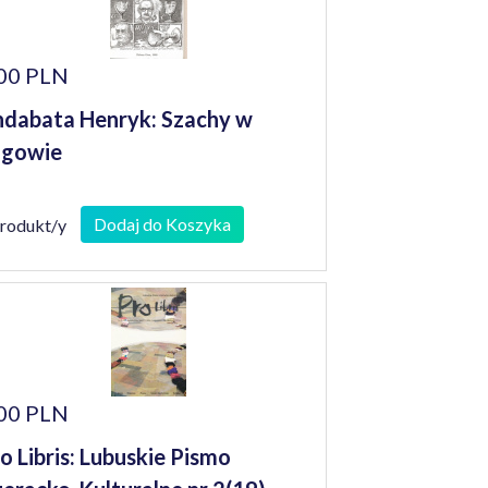
00 PLN
dabata Henryk: Szachy w
agowie
Dodaj do Koszyka
produkt/y
00 PLN
o Libris: Lubuskie Pismo