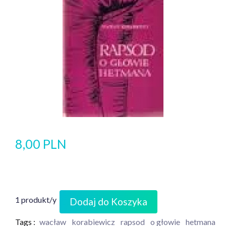
8,00 PLN
1 produkt/y
Dodaj do Koszyka
Tags :
wacław
korabiewicz
rapsod
o głowie
hetmana