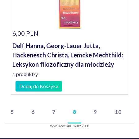
6,00 PLN
Delf Hanna, Georg-Lauer Jutta,
Hackenesch Christa, Lemcke Mechthild:
Leksykon filozoficzny dla młodzieży
1 produkt/y
Dodaj do Koszyka
5
6
7
8
9
10
Wyników 148 - 168 z 2008