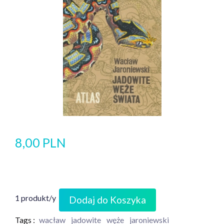
8,00 PLN
1 produkt/y
Dodaj do Koszyka
Tags :
wacław
jadowite
węże
jaroniewski