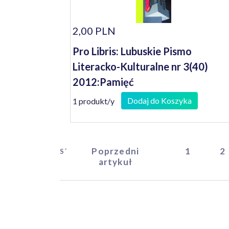
2,00 PLN
Pro Libris: Lubuskie Pismo
Literacko-Kulturalne nr 3(40)
2012:Pamięć
Dodaj do Koszyka
1 produkt/y
Poprzedni
1
2
START
artykuł