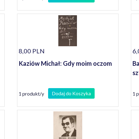
Landes
8,00 PLN
6,
Kaziów Michał: Gdy moim oczom
Ba
sz
Dodaj do Koszyka
1 produkt/y
1 