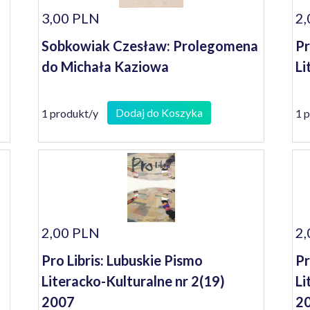
3,00 PLN
2,
Sobkowiak Czesław: Prolegomena
Pr
do Michała Kaziowa
Li
Dodaj do Koszyka
1 produkt/y
1 
2,00 PLN
2,
Pro Libris: Lubuskie Pismo
Pr
Literacko-Kulturalne nr 2(19)
Li
2007
20