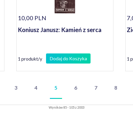
10,00 PLN
7,
Koniusz Janusz: Kamień z serca
Zi
Dodaj do Koszyka
1 produkt/y
1 
3
4
5
6
7
8
Wyników 85 - 105 z 2003