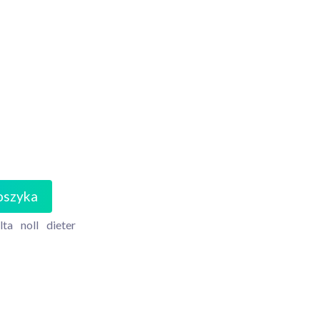
oszyka
lta
noll
dieter