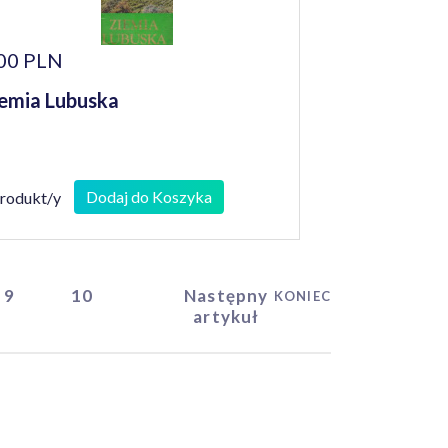
00 PLN
emia Lubuska
Dodaj do Koszyka
produkt/y
9
10
Następny
KONIEC
artykuł