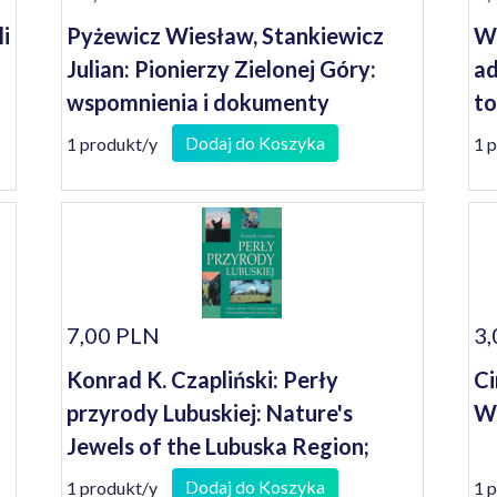
i
Pyżewicz Wiesław, Stankiewicz
Wo
Julian: Pionierzy Zielonej Góry:
ad
wspomnienia i dokumenty
to
he
Dodaj do Koszyka
1 produkt/y
1 
7,00 PLN
3,
Konrad K. Czapliński: Perły
Ci
przyrody Lubuskiej: Nature's
Wę
Jewels of the Lubuska Region;
Naturschoneiten des Lebuser
Dodaj do Koszyka
1 produkt/y
1 