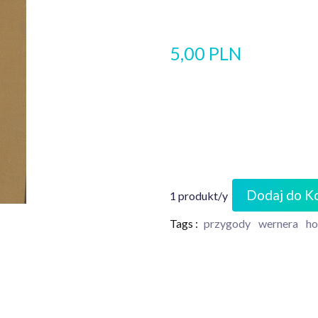
5,00 PLN
Dodaj do K
1 produkt/y
Tags :
przygody
wernera
ho