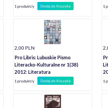
Dodaj do Koszyka
1 produkt/y
1 
2,00 PLN
2,
Pro Libris: Lubuskie Pismo
Pr
Literacko-Kulturalne nr 1(38)
Li
2012: Literatura
20
Dodaj do Koszyka
1 produkt/y
1 