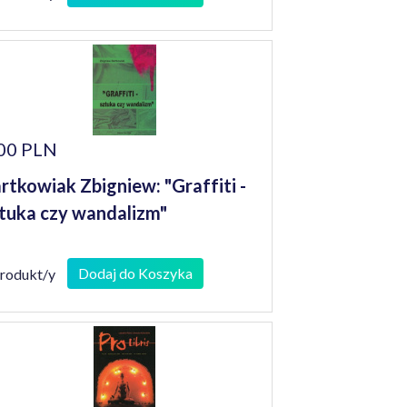
00 PLN
rtkowiak Zbigniew: "Graffiti -
tuka czy wandalizm"
Dodaj do Koszyka
produkt/y