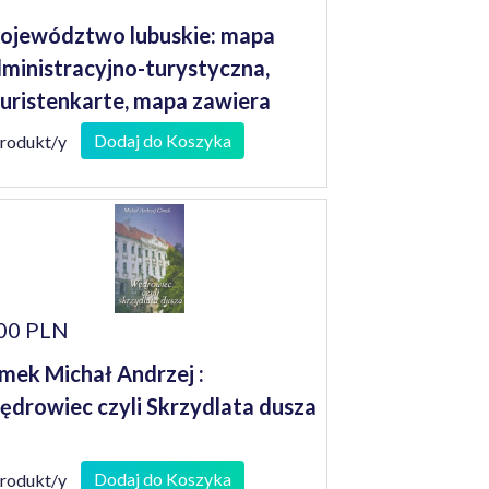
jewództwo lubuskie: mapa
ministracyjno-turystyczna,
uristenkarte, mapa zawiera
rby miast i gmin 1: 200 000
Dodaj do Koszyka
produkt/y
00 PLN
mek Michał Andrzej :
drowiec czyli Skrzydlata dusza
Dodaj do Koszyka
produkt/y