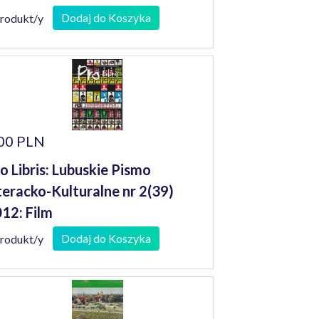
Dodaj do Koszyka
produkt/y
00 PLN
o Libris: Lubuskie Pismo
teracko-Kulturalne nr 2(39)
12: Film
Dodaj do Koszyka
produkt/y