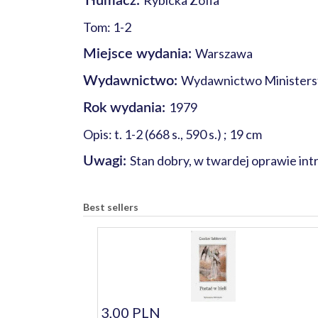
Rybicka Zofia
Tłumacz:
Tom: 1-2
Warszawa
Miejsce wydania:
Wydawnictwo Ministers
Wydawnictwo:
1979
Rok wydania:
Opis: t. 1-2 (668 s., 590 s.) ; 19 cm
Stan dobry, w twardej oprawie intr
Uwagi:
Best sellers
3,00 PLN