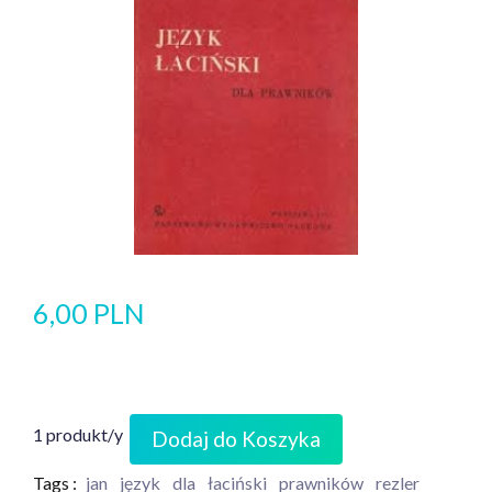
6,00 PLN
1 produkt/y
Dodaj do Koszyka
Tags :
jan
język
dla
łaciński
prawników
rezler