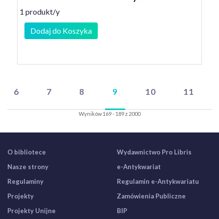
1 produkt/y
Dodaj do Koszyka
6
7
8
9
10
11
Wyników 169 - 189 z 2000
O bibliotece
Wydawnictwo Pro Libris
Nasze strony
e-Antykwariat
Regulaminy
Regulamin e-Antykwariatu
Projekty
Zamówienia Publiczne
Projekty Unijne
BIP