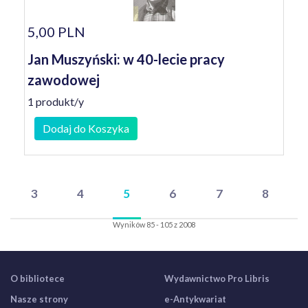
5,00 PLN
Jan Muszyński: w 40-lecie pracy
zawodowej
1 produkt/y
Dodaj do Koszyka
3
4
5
6
7
8
Wyników 85 - 105 z 2008
O bibliotece
Wydawnictwo Pro Libris
Nasze strony
e-Antykwariat