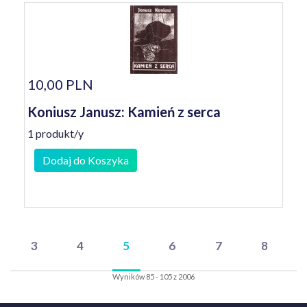
10,00 PLN
Koniusz Janusz: Kamień z serca
1 produkt/y
Dodaj do Koszyka
3
4
5
6
7
8
Wyników 85 - 105 z 2006