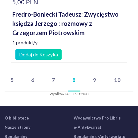
5,00 PLN
Fredro-Boniecki Tadeusz: Zwycięstwo
księdza Jerzego : rozmowy z
Grzegorzem Piotrowskim
1 produkt/y
Dodaj do Koszyka
5
6
7
8
9
10
Wyników 148 - 168 z 2003
O bibliotece
Wydawnictwo Pro Libris
Nasze strony
e-Antykwariat
Regulaminy
Regulamin e-Antykwariatu