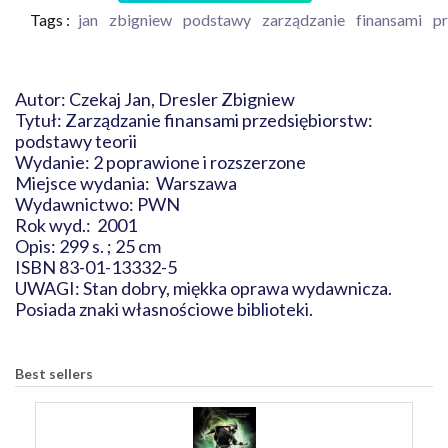
Tags :
jan
zbigniew
podstawy
zarządzanie
finansami
p
Autor: Czekaj Jan, Dresler Zbigniew
Tytuł: Zarządzanie finansami przedsiębiorstw:
podstawy teorii
Wydanie: 2 poprawione i rozszerzone
Miejsce wydania: Warszawa
Wydawnictwo: PWN
Rok wyd.: 2001
Opis: 299 s. ; 25 cm
ISBN 83-01-13332-5
UWAGI: Stan dobry, miękka oprawa wydawnicza.
Posiada znaki własnościowe biblioteki.
Best sellers