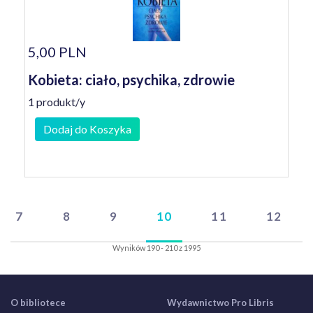
5,00 PLN
Kobieta: ciało, psychika, zdrowie
1 produkt/y
Dodaj do Koszyka
7
8
9
10
11
12
Wyników 190 - 210 z 1995
O bibliotece
Wydawnictwo Pro Libris