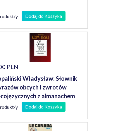
Dodaj do Koszyka
produkt/y
00 PLN
paliński Władysław: Słownik
razów obcych i zwrotów
cojęzycznych z almanachem
Dodaj do Koszyka
produkt/y