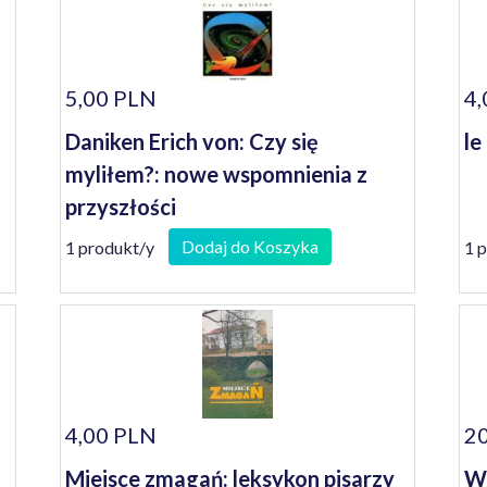
5,00 PLN
4,
Daniken Erich von: Czy się
le
myliłem?: nowe wspomnienia z
przyszłości
Dodaj do Koszyka
1 produkt/y
1 
4,00 PLN
20
Miejsce zmagań: leksykon pisarzy
Wo