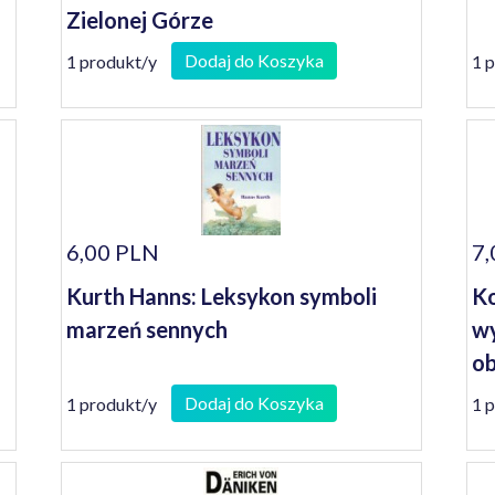
Zielonej Górze
Dodaj do Koszyka
1 produkt/y
1 
6,00 PLN
7,
Kurth Hanns: Leksykon symboli
Ko
marzeń sennych
wy
ob
Dodaj do Koszyka
1 produkt/y
1 