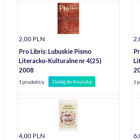
2,00 PLN
2,
Pro Libris: Lubuskie Pismo
Pr
Literacko-Kulturalne nr 4(25)
Li
2008
2
Dodaj do Koszyka
1 produkt/y
1 
4,00 PLN
6,