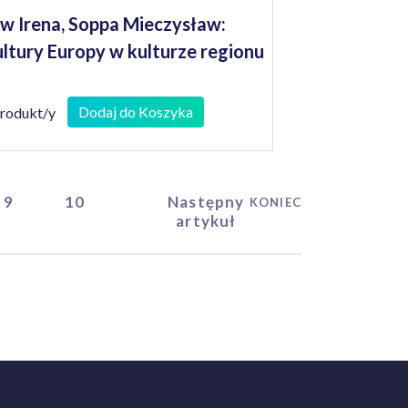
w Irena, Soppa Mieczysław:
ltury Europy w kulturze regionu
Dodaj do Koszyka
produkt/y
9
10
Następny
KONIEC
artykuł