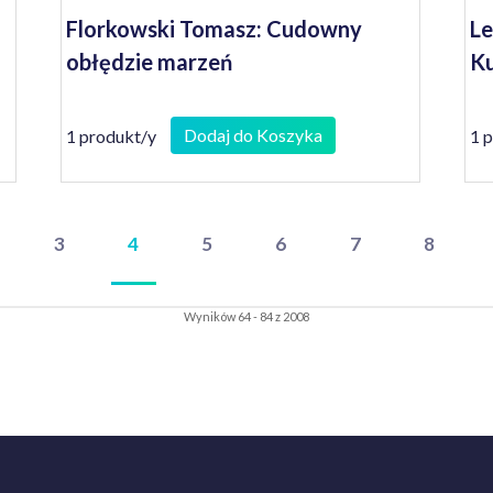
Florkowski Tomasz: Cudowny
Le
obłędzie marzeń
Ku
Dodaj do Koszyka
1 produkt/y
1 
3
4
5
6
7
8
Wyników 64 - 84 z 2008