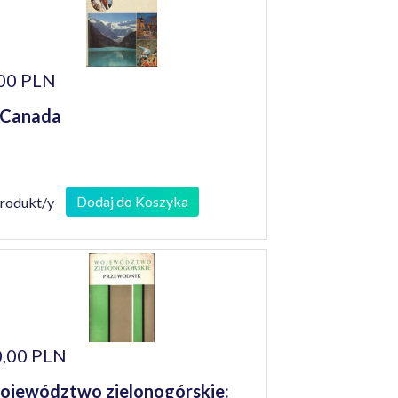
00 PLN
 Canada
Dodaj do Koszyka
produkt/y
,00 PLN
jewództwo zielonogórskie: