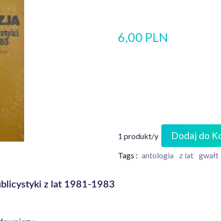
6,00 PLN
Dodaj do K
1 produkt/y
Tags :
antologia
z lat
gwałt
ublicystyki z lat 1981-1983