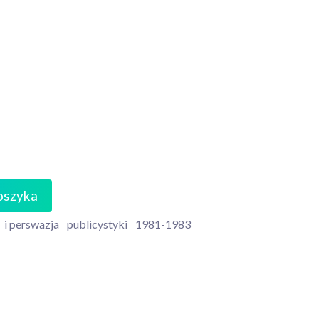
oszyka
i perswazja
publicystyki
1981-1983