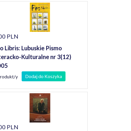
00 PLN
o Libris: Lubuskie Pismo
teracko-Kulturalne nr 3(12)
005
Dodaj do Koszyka
produkt/y
00 PLN