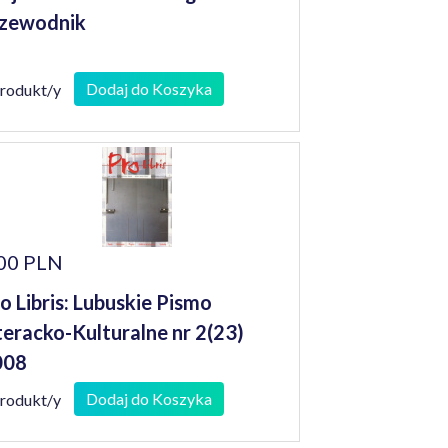
zewodnik
Dodaj do Koszyka
produkt/y
00 PLN
o Libris: Lubuskie Pismo
teracko-Kulturalne nr 2(23)
008
Dodaj do Koszyka
produkt/y