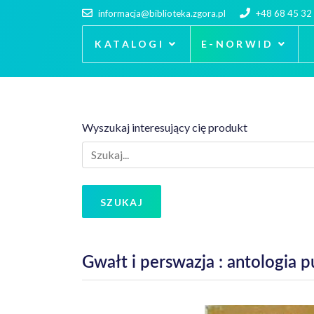
informacja@biblioteka.zgora.pl
+48 68 45 32
KATALOGI
E-NORWID
Wyszukaj interesujący cię produkt
SZUKAJ
Gwałt i perswazja : antologia p