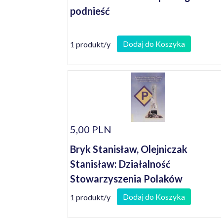
podnieść
Dodaj do Koszyka
1 produkt/y
5,00 PLN
Bryk Stanisław, Olejniczak
Stanisław: Działalność
Stowarzyszenia Polaków
Poszkodowanych przez III Rzeszę 
Dodaj do Koszyka
1 produkt/y
wspomnienia jego członków