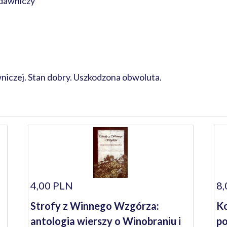
dawniczy
niczej. Stan dobry. Uszkodzona obwoluta.
4,00 PLN
8,
Strofy z Winnego Wzgórza:
Ko
antologia wierszy o Winobraniu i
p