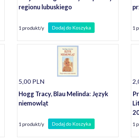
regionu lubuskiego
pr
Dodaj do Koszyka
1 produkt/y
1 
5,00 PLN
2,
Hogg Tracy, Blau Melinda: Język
Pr
niemowląt
Li
2
i
Dodaj do Koszyka
1 produkt/y
1 