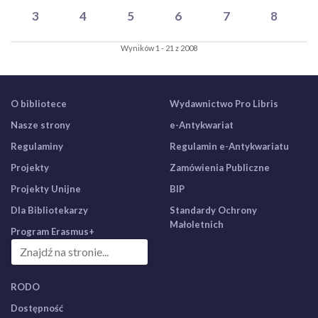
3
4
5
6
7
8
Wyników 1 - 21 z 2008
O bibliotece
Wydawnictwo Pro Libris
Nasze strony
e-Antykwariat
Regulaminy
Regulamin e-Antykwariatu
Projekty
Zamówienia Publiczne
Projekty Unijne
BIP
Dla Bibliotekarzy
Standardy Ochrony
Małoletnich
Program Erasmus+
RODO
Dostępność