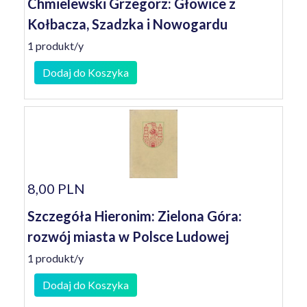
Chmielewski Grzegorz: Głowice z
Kołbacza, Szadzka i Nowogardu
1 produkt/y
Dodaj do Koszyka
8,00 PLN
Szczegóła Hieronim: Zielona Góra:
rozwój miasta w Polsce Ludowej
1 produkt/y
Dodaj do Koszyka