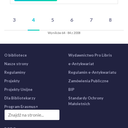
3
4
5
6
7
8
Wyników 64 - 84 z 2008
O bibliotece
Wydawnictwo Pro Libris
Nasze strony
e-Antykwariat
Regulaminy
Regulamin e-Antykwariatu
Projekty
Zamówienia Publiczne
Projekty Unijne
BIP
Dla Bibliotekarzy
Standardy Ochrony
Małoletnich
Program Erasmus+