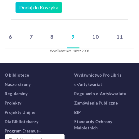
Dodaj do Koszyka
6
7
8
9
10
11
Wyników 169 - 189 z 2008
O bibliotece
Wydawnictwo Pro Libris
Nasze strony
e-Antykwariat
Regulaminy
Regulamin e-Antykwariatu
Projekty
Zamówienia Publiczne
Projekty Unijne
BIP
Dla Bibliotekarzy
Standardy Ochrony
Małoletnich
Program Erasmus+