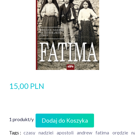
15,00 PLN
1 produkt/y
Dodaj do Koszyka
Tags :
czasy
nadziei
apostoli
andrew
fatima
orędzie
n