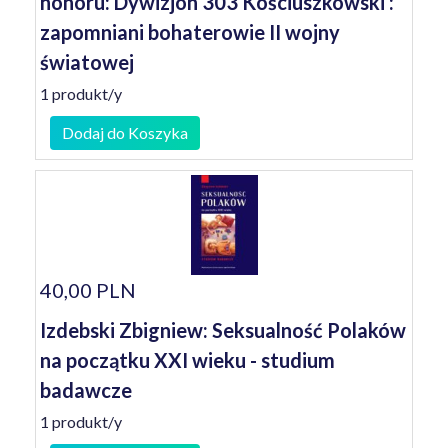
honoru: Dywizjon 303 Kościuszkowski :
zapomniani bohaterowie II wojny
światowej
1 produkt/y
Dodaj do Koszyka
40,00 PLN
Izdebski Zbigniew: Seksualność Polaków
na początku XXI wieku - studium
badawcze
1 produkt/y