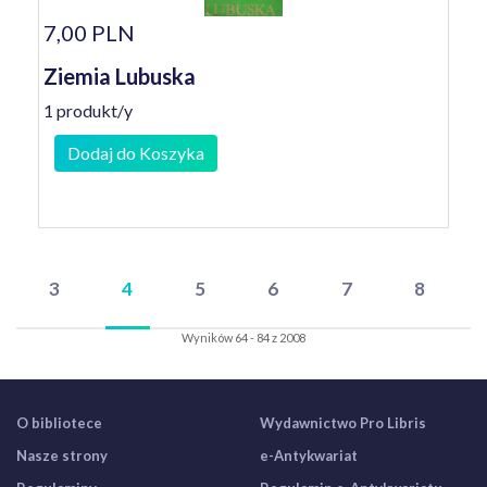
7,00 PLN
Ziemia Lubuska
1 produkt/y
Dodaj do Koszyka
3
4
5
6
7
8
Wyników 64 - 84 z 2008
O bibliotece
Wydawnictwo Pro Libris
Nasze strony
e-Antykwariat