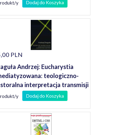
Dodaj do Koszyka
produkt/y
,00 PLN
aguła Andrzej: Eucharystia
ediatyzowana: teologiczno-
storalna interpretacja transmisji
zy Świętej w radiu i telewizji
Dodaj do Koszyka
produkt/y