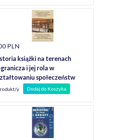
00 PLN
storia książki na terenach
granicza i jej rola w
ztałtowaniu społeczeństw
elokulturowych : materiały z
Dodaj do Koszyka
produkt/y
lsko-niemieckiej konferencji
bliotekarzy, Zielona Góra 21-22
ietnia 2005