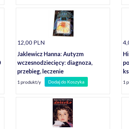
12,00 PLN
4,
Jaklewicz Hanna: Autyzm
Hi
0
wczesnodziecięcy: diagnoza,
po
przebieg, leczenie
ks
wi
Dodaj do Koszyka
1 produkt/y
1 
po
bi
kw