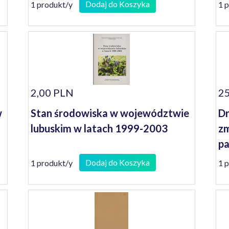
Dodaj do Koszyka
1 produkt/y
1 
2,00 PLN
25
w
Stan środowiska w województwie
Dr
lubuskim w latach 1999-2003
zm
pa
Ms
Dodaj do Koszyka
1 produkt/y
1 