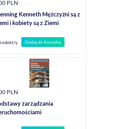
00 PLN
nning Kenneth Mężczyźni są z
emi i kobiety są z Ziemi
Dodaj do Koszyka
produkt/y
00 PLN
dstawy zarządzania
eruchomościami