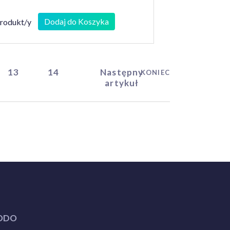
Dodaj do Koszyka
produkt/y
13
14
Następny
KONIEC
artykuł
ODO