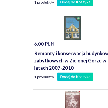
dnia 23 stycznia 1997r.
Dodaj do Koszyka
1 produkt/y
6,00 PLN
Remonty i konserwacja budynkó
zabytkowych w Zielonej Górze w
latach 2007-2010
Dodaj do Koszyka
1 produkt/y