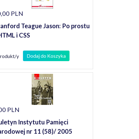
,00 PLN
anford Teague Jason: Po prostu
HTML i CSS
Dodaj do Koszyka
produkt/y
00 PLN
uletyn Instytutu Pamięci
rodowej nr 11 (58)/ 2005