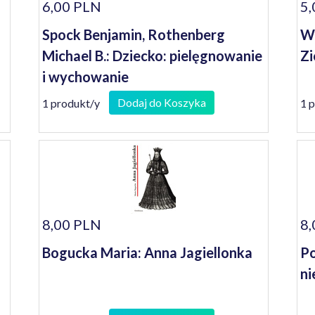
6,00 PLN
5,
Spock Benjamin, Rothenberg
We
Michael B.: Dziecko: pielęgnowanie
Zi
i wychowanie
Dodaj do Koszyka
1 produkt/y
1 
8,00 PLN
8,
Bogucka Maria: Anna Jagiellonka
Po
ni