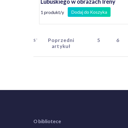
Lubuskiego w obrazach Ireny
Bierwiaczonek
Dodaj do Koszyka
1 produkt/y
Poprzedni
5
6
START
artykuł
O bibliotece