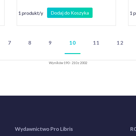
Dodaj do Koszyka
1 produkt/y
1 
7
8
9
10
11
12
Wyników 190 - 210 z 2002
Wydawnictwo Pro Libris
R