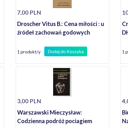
7,00 PLN
10
Droscher Vitus B.: Cena miłości : u
Cr
źródeł zachowań godowych
D
Dodaj do Koszyka
1 produkt/y
1 
3,00 PLN
4,
Warszawski Mieczysław:
Bi
Codzienna podróż pociagiem
Na