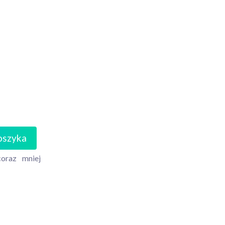
oszyka
coraz
mniej