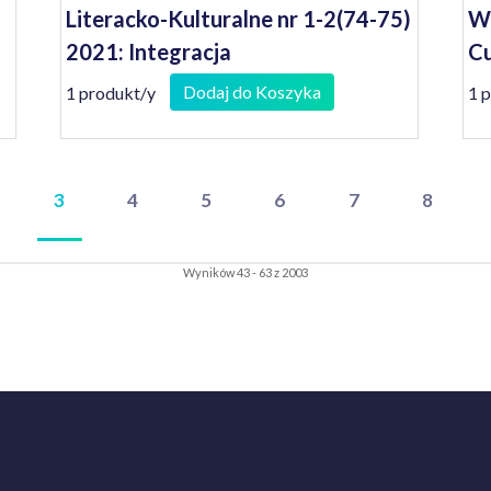
Literacko-Kulturalne nr 1-2(74-75)
Wi
2021: Integracja
Cu
Dodaj do Koszyka
1 produkt/y
1 
3
4
5
6
7
8
Wyników 43 - 63 z 2003