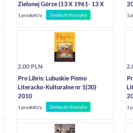
Zielonej Górze (13 X 1961- 13 X
2
2001)
Dodaj do Koszyka
1 produkt/y
1 
2,00 PLN
2,
Pro Libris: Lubuskie Pismo
Pr
Literacko-Kulturalne nr 1(30)
Li
2010
20
Dodaj do Koszyka
1 produkt/y
1 