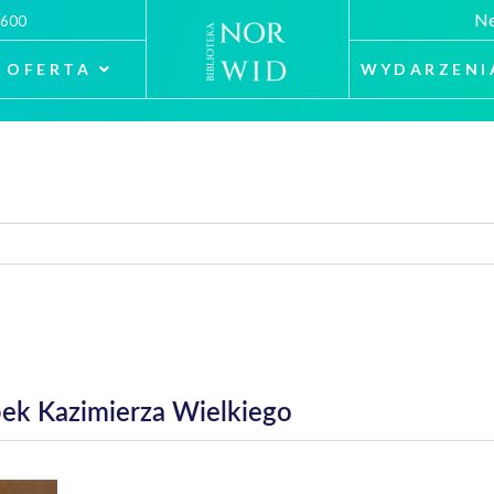
Ne
 600
OFERTA
WYDARZENI
bek Kazimierza Wielkiego