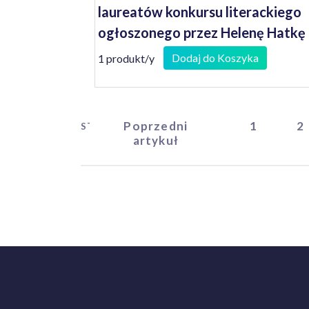
laureatów konkursu literackiego
ogłoszonego przez Helenę Hatkę
Wojewodę Lubuskiego
Dodaj do Koszyka
1 produkt/y
Poprzedni
1
2
START
artykuł