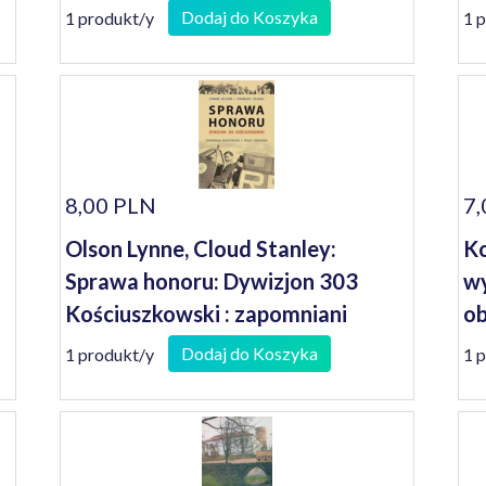
Dodaj do Koszyka
1 produkt/y
1 
8,00 PLN
7,
Olson Lynne, Cloud Stanley:
Ko
Sprawa honoru: Dywizjon 303
wy
Kościuszkowski : zapomniani
ob
bohaterowie II wojny światowej
Dodaj do Koszyka
1 produkt/y
1 