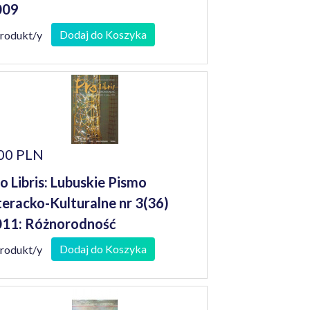
009
Dodaj do Koszyka
produkt/y
00 PLN
o Libris: Lubuskie Pismo
teracko-Kulturalne nr 3(36)
11: Różnorodność
Dodaj do Koszyka
produkt/y