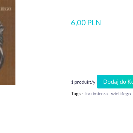
6,00 PLN
Dodaj do K
1 produkt/y
Tags :
kazimierza
wielkiego