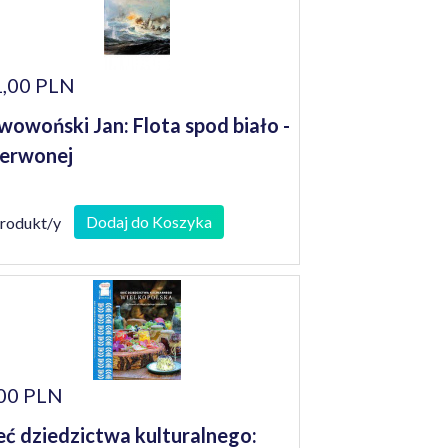
,00 PLN
wowoński Jan: Flota spod biało -
erwonej
Dodaj do Koszyka
produkt/y
00 PLN
eć dziedzictwa kulturalnego: