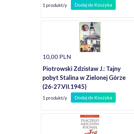
Dodaj do Koszyka
1 produkt/y
10,00 PLN
Piotrowski Zdzisław J.: Tajny
pobyt Stalina w Zielonej Górze
(26-27.VII.1945)
Dodaj do Koszyka
1 produkt/y