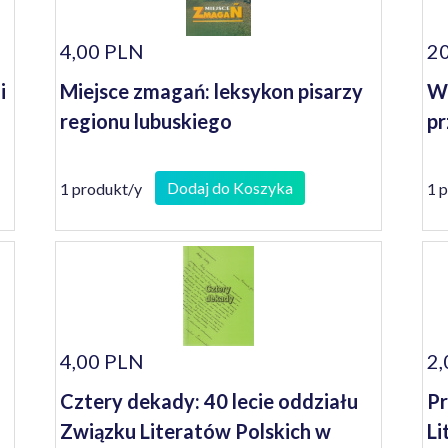
4,00 PLN
20
i
Miejsce zmagań: leksykon pisarzy
Wo
regionu lubuskiego
pr
Dodaj do Koszyka
1 produkt/y
1 
4,00 PLN
2,
Cztery dekady: 40 lecie oddziału
Pr
Związku Literatów Polskich w
Li