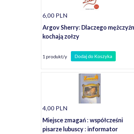
6,00 PLN
Argov Sherry: Dlaczego mężczyźn
kochają zołzy
Dodaj do Koszyka
1 produkt/y
4,00 PLN
Miejsce zmagań : współcześni
pisarze lubuscy : informator