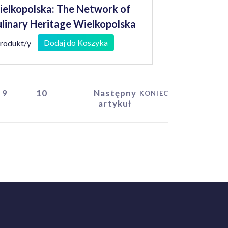
elkopolska: The Network of
linary Heritage Wielkopolska
Dodaj do Koszyka
produkt/y
9
10
Następny
KONIEC
artykuł