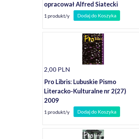
opracował Alfred Siatecki
Dodaj do Koszyka
1 produkt/y
2,00 PLN
Pro Libris: Lubuskie Pismo
Literacko-Kulturalne nr 2(27)
2009
Dodaj do Koszyka
1 produkt/y