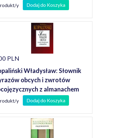
Dodaj do Koszyka
produkt/y
00 PLN
paliński Władysław: Słownik
razów obcych i zwrotów
cojęzycznych z almanachem
Dodaj do Koszyka
produkt/y