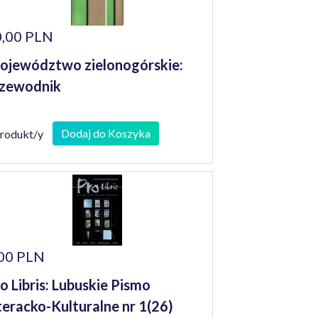
,00 PLN
jewództwo zielonogórskie:
zewodnik
Dodaj do Koszyka
produkt/y
00 PLN
o Libris: Lubuskie Pismo
teracko-Kulturalne nr 1(26)