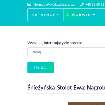
informacja@biblioteka.zgora.pl
+48 68 45 32
KATALOGI
E-NORWID
Wyszukaj interesujący cię produkt
SZUKAJ
Śnieżyńska-Stolot Ewa: Nagro