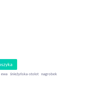
oszyka
ewa
śnieżyńska-stolot
nagrobek