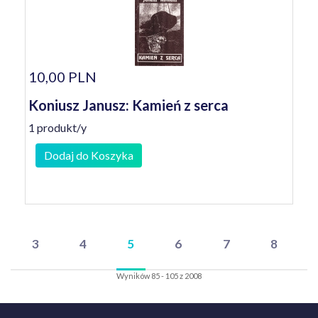
10,00 PLN
Koniusz Janusz: Kamień z serca
1 produkt/y
Dodaj do Koszyka
3
4
5
6
7
8
Wyników 85 - 105 z 2008