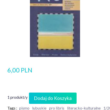
6,00 PLN
1 produkt/y
Dodaj do Koszyka
Tags :
pismo
lubuskie
pro libris
literacko-kulturalne
1/2