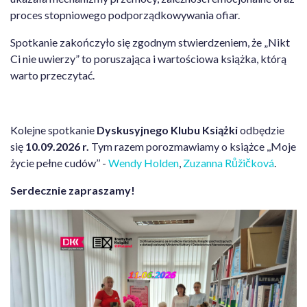
proces stopniowego podporządkowywania ofiar.
Spotkanie zakończyło się zgodnym stwierdzeniem, że „Nikt
Ci nie uwierzy” to poruszająca i wartościowa książka, którą
warto przeczytać.
Kolejne spotkanie
Dyskusyjnego Klubu Książki
odbędzie
się
10.09.2026 r.
Tym razem porozmawiamy o książce ,,Moje
życie pełne cudów’’ -
Wendy Holden
,
Zuzanna Růžičková
.
Serdecznie zapraszamy!