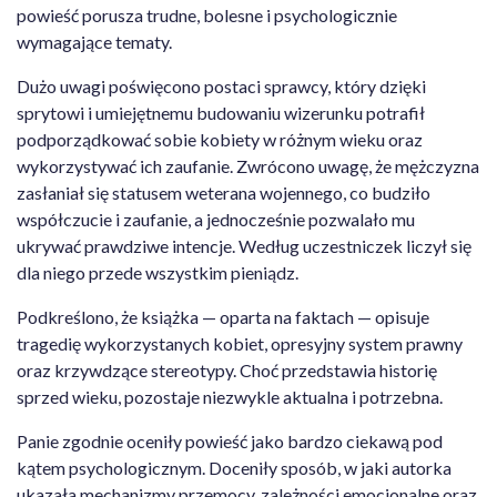
powieść porusza trudne, bolesne i psychologicznie
wymagające tematy.
Dużo uwagi poświęcono postaci sprawcy, który dzięki
sprytowi i umiejętnemu budowaniu wizerunku potrafił
podporządkować sobie kobiety w różnym wieku oraz
wykorzystywać ich zaufanie. Zwrócono uwagę, że mężczyzna
zasłaniał się statusem weterana wojennego, co budziło
współczucie i zaufanie, a jednocześnie pozwalało mu
ukrywać prawdziwe intencje. Według uczestniczek liczył się
dla niego przede wszystkim pieniądz.
Podkreślono, że książka — oparta na faktach — opisuje
tragedię wykorzystanych kobiet, opresyjny system prawny
oraz krzywdzące stereotypy. Choć przedstawia historię
sprzed wieku, pozostaje niezwykle aktualna i potrzebna.
Panie zgodnie oceniły powieść jako bardzo ciekawą pod
kątem psychologicznym. Doceniły sposób, w jaki autorka
ukazała mechanizmy przemocy, zależności emocjonalne oraz