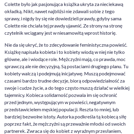
Colette było jak pasjonująca książka ukryta za nieciekawą
okładką. Nikt, nawet najbliżsi nie zdawali sobie z tego
sprawy, i nigdy by się nie dowiedzieli prawdy, gdyby sama
Colette nie chciała tej prawdy ujawnić. Ze strony na stronę
czytelnik wciągany jest w niesamowitą wprost historię.
Nie da się ukryć, że to zdecydowanie feministyczna powieść.
Książkę napisała kobieta i to kobiety wiodą w niej nie tylko
główne, ale i wiodące role. Mężczyźni mają, co prawda, moc
sprawczą ale nie decyzyjną. Są postaciami drugiego planu. Tu
kobiety walczą i podejmują inicjatywę. Muszą podejmować
czasami bardzo trudne decyzje, biorą odpowiedzialność za
swoje i cudze życie, a do tego często muszą działać w wielkiej
tajemnicy. Kobieca solidarność pozwala im się ochronić
przed jednym, występującym w powieści, negatywnym
przedstawicielem męskiej populacji. Reszta to mniej, lub
bardziej bezwolne istoty. Autorka podkreśla tą kobiecą siłę
poprzez fakt, że mężczyźni są przeważnie młodsi od swoich
partnerek. Zwraca się do kobiet z wyraźnym przesłaniem,